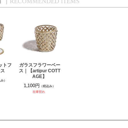
す
RECOMMENDED ITEMS
ットフ
ガラスフラワーベー
ース
ス｜【artipur COTT
AGE】
込み）
1,100円
（税込み）
在庫切れ